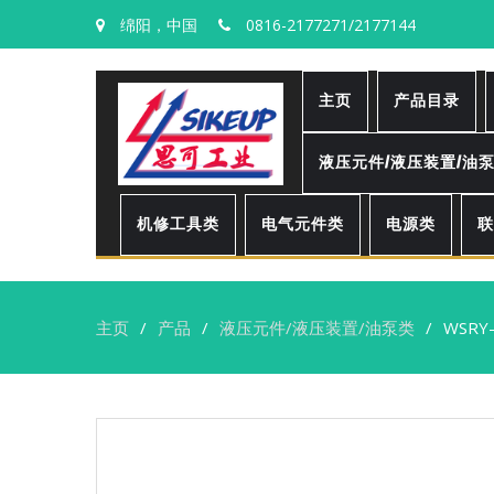
绵阳，中国
0816-2177271/2177144
主页
产品目录
液压元件/液压装置/油
机修工具类
电气元件类
电源类
联
主页
产品
液压元件/液压装置/油泵类
WSR